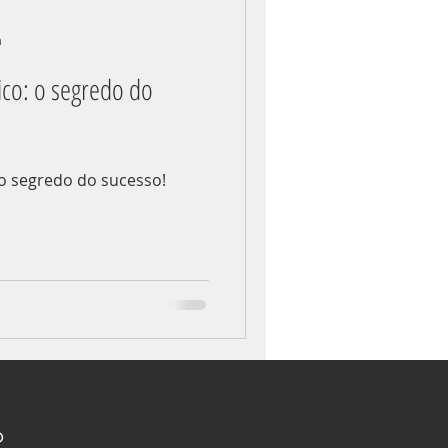
a
ico: o segredo do
 o segredo do sucesso!
O