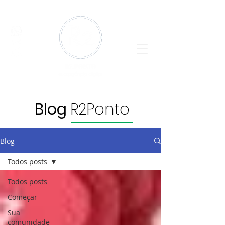
Blog
R2Ponto
Blog
Todos posts
Todos posts
Começar
Sua
comunidade